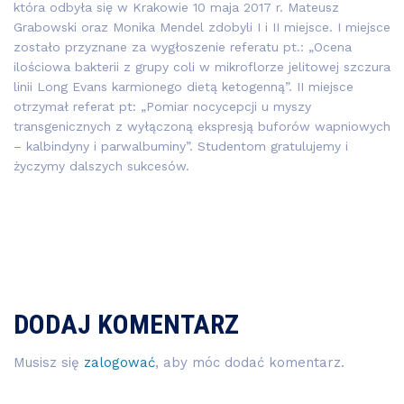
która odbyła się w Krakowie 10 maja 2017 r. Mateusz
Grabowski oraz Monika Mendel zdobyli I i II miejsce. I miejsce
zostało przyznane za wygłoszenie referatu pt.: „Ocena
ilościowa bakterii z grupy coli w mikroflorze jelitowej szczura
linii Long Evans karmionego dietą ketogenną”. II miejsce
otrzymał referat pt: „Pomiar nocycepcji u myszy
transgenicznych z wyłączoną ekspresją buforów wapniowych
– kalbindyny i parwalbuminy”. Studentom gratulujemy i
życzymy dalszych sukcesów.
DODAJ KOMENTARZ
Musisz się
zalogować
, aby móc dodać komentarz.