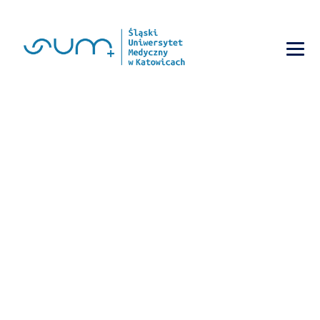
SUKCESY NASZEGO
STN
→
→
Bez kategorii
Sukcesy naszego STN