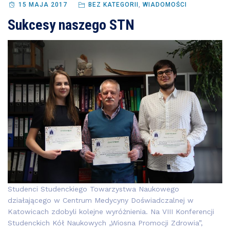
15 MAJA 2017
BEZ KATEGORII
,
WIADOMOŚCI
Sukcesy naszego STN
Studenci Studenckiego Towarzystwa Naukowego
działającego w Centrum Medycyny Doświadczalnej w
Katowicach zdobyli kolejne wyróżnienia. Na VIII Konferencji
Studenckich Kół Naukowych „Wiosna Promocji Zdrowia”,