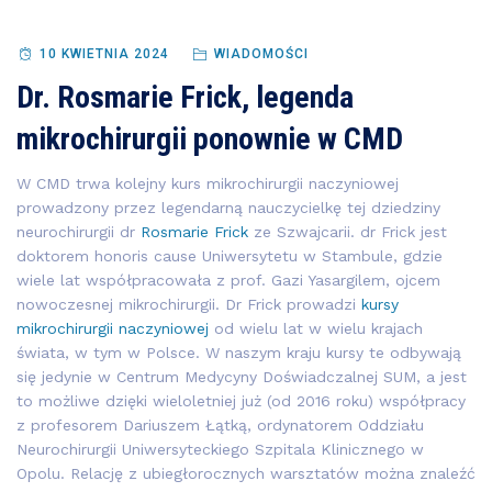
10 KWIETNIA 2024
WIADOMOŚCI
Dr. Rosmarie Frick, legenda
mikrochirurgii ponownie w CMD
W CMD trwa kolejny kurs mikrochirurgii naczyniowej
prowadzony przez legendarną nauczycielkę tej dziedziny
neurochirurgii dr
Rosmarie Frick
ze Szwajcarii. dr Frick jest
doktorem honoris cause Uniwersytetu w Stambule, gdzie
wiele lat współpracowała z prof. Gazi Yasargilem, ojcem
nowoczesnej mikrochirurgii. Dr Frick prowadzi
kursy
mikrochirurgii naczyniowej
od wielu lat w wielu krajach
świata, w tym w Polsce. W naszym kraju kursy te odbywają
się jedynie w Centrum Medycyny Doświadczalnej SUM, a jest
to możliwe dzięki wieloletniej już (od 2016 roku) współpracy
z profesorem Dariuszem Łątką, ordynatorem Oddziału
Neurochirurgii Uniwersyteckiego Szpitala Klinicznego w
Opolu. Relację z ubiegłorocznych warsztatów można znaleźć