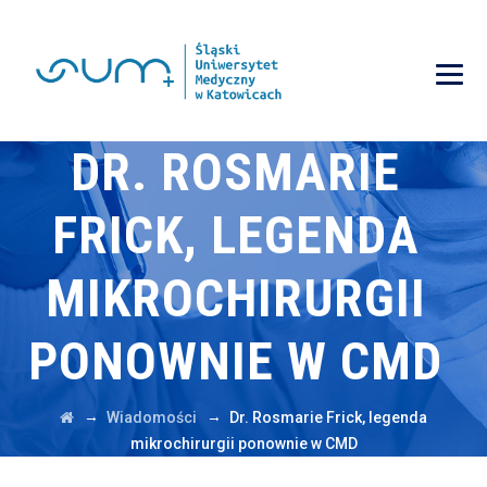
DR. ROSMARIE
FRICK, LEGENDA
MIKROCHIRURGII
PONOWNIE W CMD
→
→
Wiadomości
Dr. Rosmarie Frick, legenda
mikrochirurgii ponownie w CMD