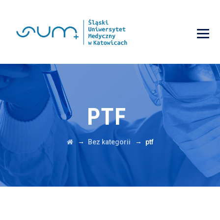
PTF
→
→
Bez kategorii
ptf