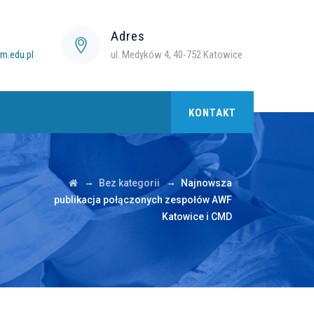
l
Adres
.edu.pl
ul. Medyków 4, 40-752 Katowice
KONTAKT
→
→
Bez kategorii
Najnowsza
publikacja połączonych zespołów AWF
Katowice i CMD