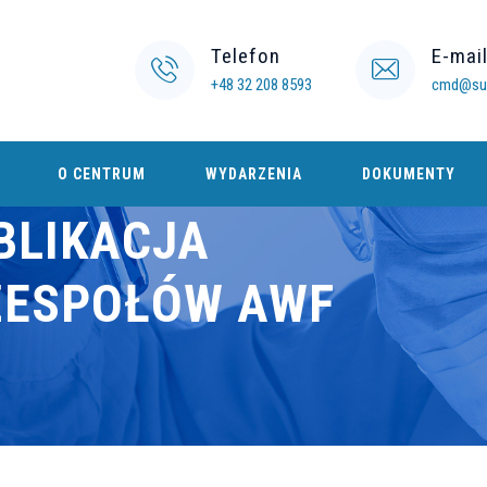
Telefon
E-mai
+48 32 208 8593
cmd@sum
O CENTRUM
WYDARZENIA
DOKUMENTY
BLIKACJA
ZESPOŁÓW AWF
D