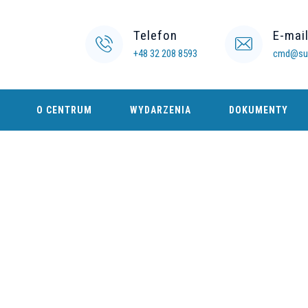
Telefon
E-mai
+48 32 208 8593
cmd@sum
O CENTRUM
WYDARZENIA
DOKUMENTY
NGRES POLSKIEGO
BADAŃ UKŁADU
UN ODBĘDZIE SIĘ W
CH 20-23.09.2023