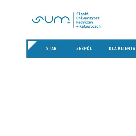
START
ZESPÓŁ
DLA KLIENTA
NAJBLIŻSZY KO
TOWARZYSTWA 
NERWOWEGO PTB
TORUNIU W DNIA