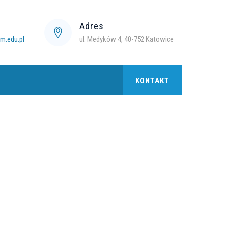
l
Adres
.edu.pl
ul. Medyków 4, 40-752 Katowice
KONTAKT
→
→
Praca i doktoraty
Najbliższy
kongres Polskiego Towarzystwa Badań
Układu Nerwowego PTBUN odbędzie się
w Toruniu w dniach 20-23.09.2023