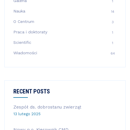
Galeria
1
Nauka
14
O Centrum
3
Praca i doktoraty
1
Scientific
1
Wiadomości
64
RECENT POSTS
Zespół ds. dobrostanu zwierząt
13 lutego 2025
Nowy p.o. Kierownik CMD