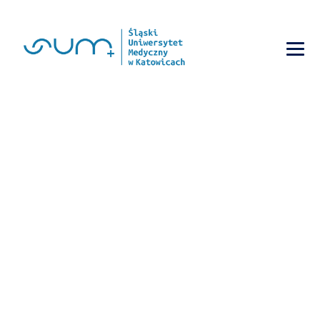
YEARLY ARCHIVES:
2014
→
2014